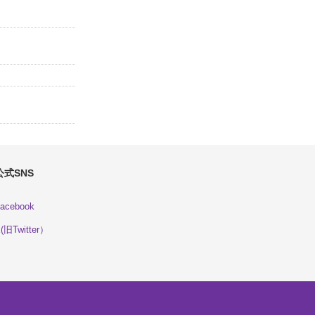
公式SNS
acebook
(旧Twitter）