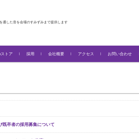
器を通した音を会場のすみずみまで提供します
abストア
採用
会社概要
アクセス
お問い合わせ
ス
よび既卒者の採用募集について